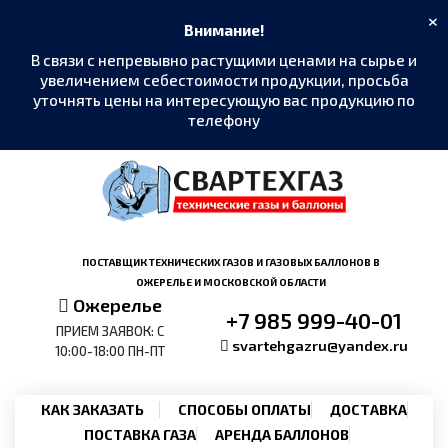
×
Внимание!
В связи с непревывно растущими ценами на сырье и
увеличением себестоимости продукции, просьба
уточнять цены на интересующую вас продукцию по
телефону
MAX
›
Написать в мессенджер
Telegram
›
ПОСТАВЩИК ТЕХНИЧЕСКИХ ГАЗОВ И ГАЗОВЫХ БАЛЛОНОВ В
@SvarTehGaz
ОЖЕРЕЛЬЕ И МОСКОВСКОЙ ОБЛАСТИ
Ожерелье
+7 985 999-40-01
WhatsApp
›
ПРИЕМ ЗАЯВОК: С
+7 985 999-40-01
svartehgazru@yandex.ru
10:00-18:00 ПН-ПТ
Позвонить
›
+7 985 999-40-01
КАК ЗАКАЗАТЬ
СПОСОБЫ ОПЛАТЫ
ДОСТАВКА
ПОСТАВКА ГАЗА
АРЕНДА БАЛЛОНОВ