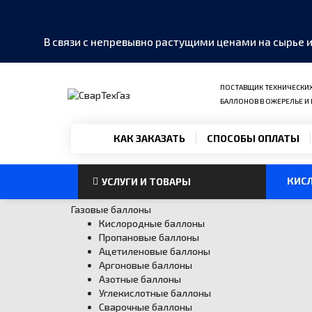
В связи с непревывно растущими ценами на сырье 
ПОСТАВЩИК ТЕХНИЧЕСКИХ 
БАЛЛОНОВ В ОЖЕРЕЛЬЕ И
MAX
›
КАК ЗАКАЗАТЬ
СПОСОБЫ ОПЛАТЫ
Написать в мессенджер
Telegram
›
КИС
УСЛУГИ И ТОВАРЫ
@SvarTehGaz
Газовые баллоны
WhatsApp
Кислородные баллоны
›
+7 985 999-40-01
Пропановые баллоны
Ацетиленовые баллоны
Аргоновые баллоны
Позвонить
›
Азотные баллоны
+7 985 999-40-01
Углекислотные баллоны
Сварочные баллоны