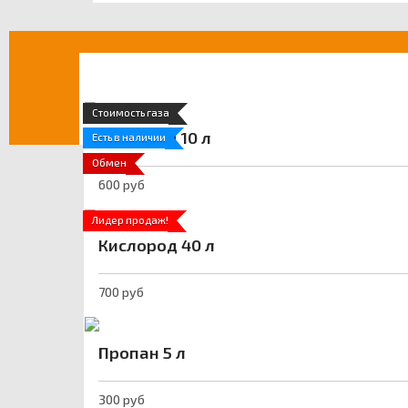
Стоимость газа
Кислород 10 л
Есть в наличии
Обмен
600 руб
Лидер продаж!
Кислород 40 л
700 руб
Пропан 5 л
300 руб