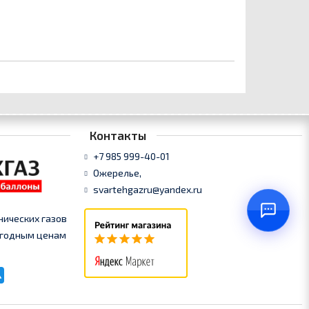
Контакты
+7 985 999-40-01
Ожерелье,
svartehgazru@yandex.ru
нических газов
выгодным ценам