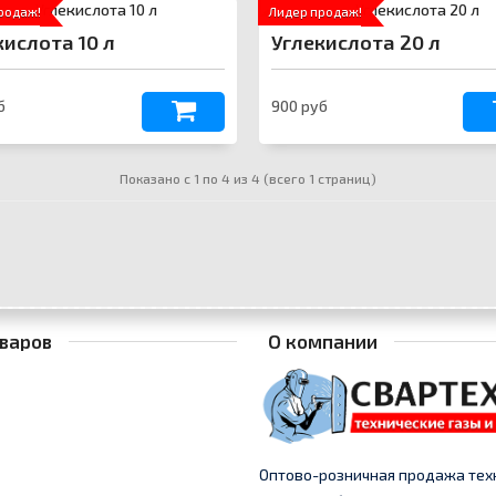
родаж!
Лидер продаж!
кислота 10 л
Углекислота 20 л
б
900 руб
Показано с 1 по 4 из 4 (всего 1 страниц)
варов
О компании
Оптово-розничная продажа тех