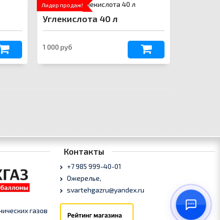
Лидер продаж!
Углекислота 40 л
1 000 руб
Контакты
+7 985 999-40-01
Ожерелье,
svartehgazru@yandex.ru
нических газов