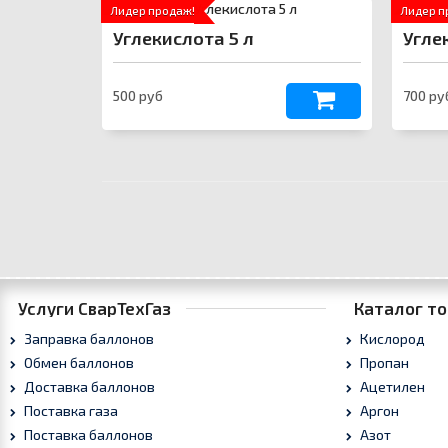
Email
›
Лидер продаж!
Лидер п
svartehgazru@yandex.ru
Углекислота 5 л
Угле
500 руб
700 ру
Услуги СварТехГаз
Каталог то
Заправка баллонов
Кислород
Обмен баллонов
Пропан
Доставка баллонов
Ацетилен
Поставка газа
Аргон
Поставка баллонов
Азот