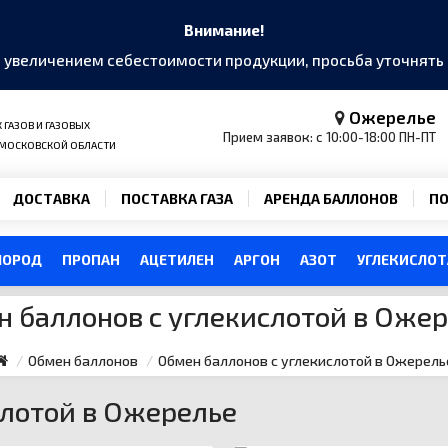
Внимание!
и увеличением себестоимости продукции, просьба уточнят
Ожерелье
ГАЗОВ И ГАЗОВЫХ
Прием заявок: с 10:00-18:00 ПН-ПТ
 МОСКОВСКОЙ ОБЛАСТИ
ДОСТАВКА
ПОСТАВКА ГАЗА
АРЕНДА БАЛЛОНОВ
ПО
ЛОРОД
ПРОПАН
АЦЕТИЛЕН
АРГОН
АЗОТ
УГЛЕКИСЛОТ
 баллонов с углекислотой в Оже
Обмен баллонов
Обмен баллонов с углекислотой в Ожерель
слотой в Ожерелье