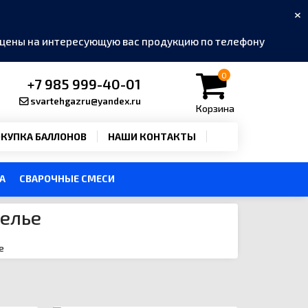
×
ь цены на интересующую вас продукцию по телефону
0
+7 985 999-40-01
svartehgazru@yandex.ru
Корзина
КУПКА БАЛЛОНОВ
НАШИ КОНТАКТЫ
А
СВАРОЧНЫЕ СМЕСИ
релье
е