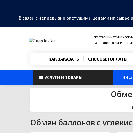
В связи с непревывно растущими ценами на сырье 
ПОСТАВЩИК ТЕХНИЧЕСКИХ 
БАЛЛОНОВ В ОЖЕРЕЛЬЕ И
MAX
›
КАК ЗАКАЗАТЬ
СПОСОБЫ ОПЛАТЫ
Написать в мессенджер
Telegram
›
КИС
УСЛУГИ И ТОВАРЫ
@SvarTehGaz
Обмен
WhatsApp
›
+7 985 999-40-01
Позвонить
›
+7 985 999-40-01
Обмен баллонов с углеки