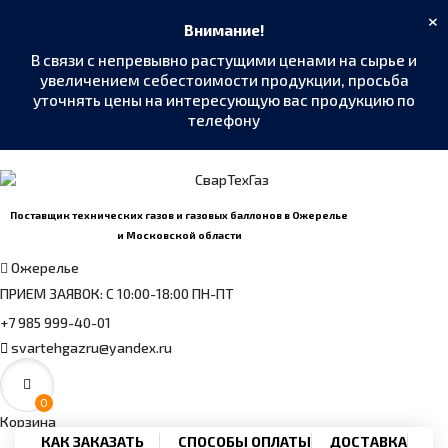
×
Внимание!
В связи с непревывно растущими ценами на сырье и
увеличением себестоимости продукции, просьба
уточнять цены на интересующую вас продукцию по
телефону
MAX
›
Написать в мессенджер
Поставщик технических газов и газовых баллонов в Ожерелье
и Московской области
Telegram
›
Ожерелье
@SvarTehGaz
ПРИЕМ ЗАЯВОК: С 10:00-18:00 ПН-ПТ
WhatsApp
›
+7 985 999-40-01
+7 985 999-40-01
svartehgazru@yandex.ru
Позвонить
›
+7 985 999-40-01
0
Корзина
КАК ЗАКАЗАТЬ
СПОСОБЫ ОПЛАТЫ
ДОСТАВКА