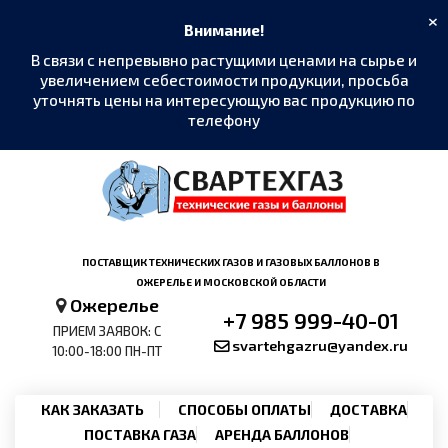
×
Внимание!
В связи с непревывно растущими ценами на сырье и
увеличением себестоимости продукции, просьба
уточнять цены на интересующую вас продукцию по
телефону
MAX
›
Написать в мессенджер
Telegram
›
ПОСТАВЩИК ТЕХНИЧЕСКИХ ГАЗОВ И ГАЗОВЫХ БАЛЛОНОВ В
@SvarTehGaz
ОЖЕРЕЛЬЕ И МОСКОВСКОЙ ОБЛАСТИ
Ожерелье
+7 985 999-40-01
WhatsApp
›
ПРИЕМ ЗАЯВОК: С
+7 985 999-40-01
svartehgazru@yandex.ru
10:00-18:00 ПН-ПТ
Позвонить
›
+7 985 999-40-01
КАК ЗАКАЗАТЬ
СПОСОБЫ ОПЛАТЫ
ДОСТАВКА
ПОСТАВКА ГАЗА
АРЕНДА БАЛЛОНОВ