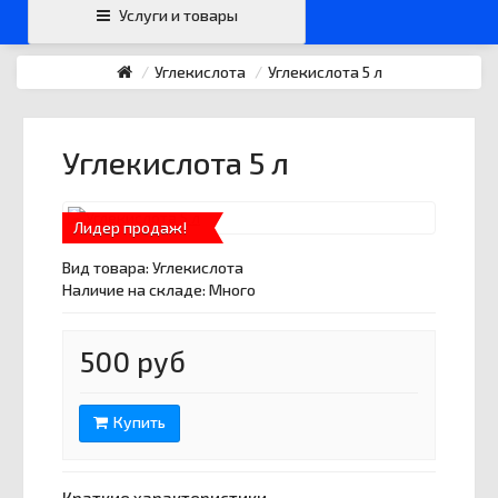
Email
›
Услуги и товары
svartehgazru@yandex.ru
Углекислота
Углекислота 5 л
Углекислота 5 л
Лидер продаж!
Вид товара:
Углекислота
Наличие на складе: Много
500 руб
Купить