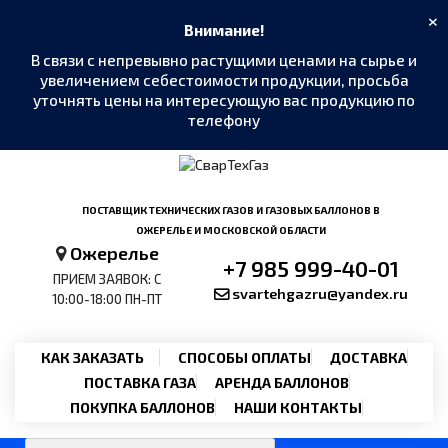
×
Внимание!
В связи с непревывно растущими ценами на сырье и
увеличением себестоимости продукции, просьба
уточнять цены на интересующую вас продукцию по
телефону
MAX
›
Написать в мессенджер
ПОСТАВЩИК ТЕХНИЧЕСКИХ ГАЗОВ И ГАЗОВЫХ БАЛЛОНОВ В
ОЖЕРЕЛЬЕ И МОСКОВСКОЙ ОБЛАСТИ
Ожерелье
Telegram
›
+7 985 999-40-01
@SvarTehGaz
ПРИЕМ ЗАЯВОК: С
svartehgazru@yandex.ru
10:00-18:00 ПН-ПТ
WhatsApp
›
+7 985 999-40-01
КАК ЗАКАЗАТЬ
СПОСОБЫ ОПЛАТЫ
ДОСТАВКА
ПОСТАВКА ГАЗА
АРЕНДА БАЛЛОНОВ
Позвонить
›
+7 985 999-40-01
ПОКУПКА БАЛЛОНОВ
НАШИ КОНТАКТЫ